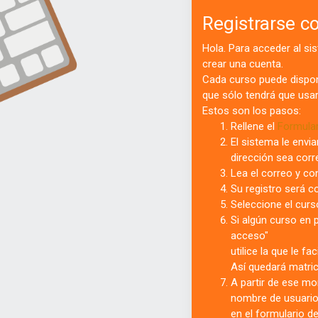
Registrarse c
Hola. Para acceder al s
crear una cuenta.
Cada curso puede dispon
que sólo tendrá que usar
Estos son los pasos:
Rellene el
Formular
El sistema le envia
dirección sea corr
Lea el correo y co
Su registro será c
Seleccione el curso
Si algún curso en p
acceso"
utilice la que le f
Así quedará matric
A partir de ese mo
nombre de usuario
en el formulario de