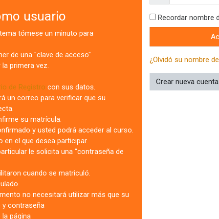
omo usuario
Recordar nombre d
istema tómese un minuto para
Ac
er de una "clave de acceso"
¿Olvidó su nombre de
 la primera vez.
Crear nueva cuenta
io de Registro
con sus datos.
rá un correo para verificar que su
ecta.
nfirme su matrícula.
onfirmado y usted podrá acceder al curso.
 en el que desea participar.
articular le solicita una "contraseña de
acilitaron cuando se matriculó.
ulado.
mento no necesitará utilizar más que su
 y contraseña
 la página